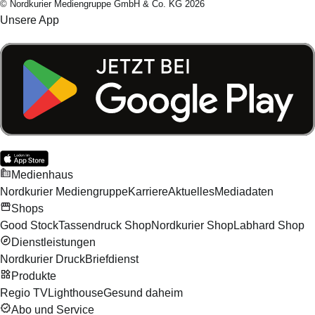
© Nordkurier Mediengruppe GmbH & Co. KG 2026
Unsere App
Medienhaus
Nordkurier Mediengruppe
Karriere
Aktuelles
Mediadaten
Shops
Good Stock
Tassendruck Shop
Nordkurier Shop
Labhard Shop
Dienstleistungen
Nordkurier Druck
Briefdienst
Produkte
Regio TV
Lighthouse
Gesund daheim
Abo und Service