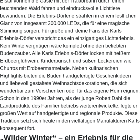
Elstal können die Gäste mit der Traktorbahn durch einen
leuchtenden Wald fahren und eindrucksvolle Lichttiere
bewundern. Die Erlebnis-Dörfer erstrahlen in einem festlichen
Glanz von insgesamt 200.000 LEDs, die für eine magische
Stimmung sorgen. Für große und kleine Fans der Karls
Erlebnis-Dörfer verspricht das ein einzigartiges Lichterlebnis.
Kein Wintervergnügen wäre komplett ohne den beliebten
Budenzauber. Alle Karls Erlebnis-Dörfer locken mit heißem
Erdbeerglühwein, Kinderpunsch und süßen Leckereien wie
Churros mit Erdbeermarmelade. Neben kulinarischen
Highlights bieten die Buden handgefertigte Geschenkideen
und liebevoll gestaltete Weihnachtsdekorationen, die sich
wunderbar zum Verschenken oder für das eigene Heim eignen.
Schon in den 1990er Jahren, als der junge Robert Dahl die
Landprodukte des Familienbetriebs weiterentwickelte, legte er
großen Wert auf handgefertigte und regionale Produkte. Diese
Tradition setzt sich heute in den vielfältigen Manufakturen Karls
konsequent fort.
„Wilder Winter“ – ein Erlebnis für die